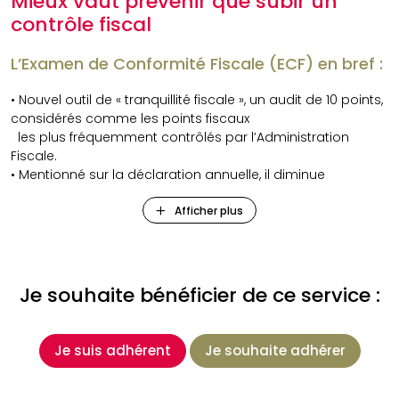
Mieux vaut prévenir que subir un
contrôle fiscal
L’Examen de Conformité Fiscale (ECF) en bref :
• Nouvel outil de « tranquillité fiscale », un audit de 10 points,
considérés comme les points fiscaux
les plus fréquemment contrôlés par l’Administration
Fiscale.
• Mentionné sur la déclaration annuelle, il diminue
sensiblement le risque d’un contrôle fiscal.
Afficher plus
Les entreprises concernées par l’ECF :
L’ECF concerne toutes les entreprises quels que soient leur
Je souhaite bénéficier de ce service :
forme juridique (individuelle ou société), leur régime
d’imposition (impôt sur le revenu ou sur les sociétés), leur
catégorie d’imposition (BIC, BNC, BA), leur niveau de chiffre
Je suis adhérent
Je souhaite adhérer
d’affaires.