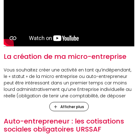
La création de ma micro-entreprise
Vous souhaitez créer une activité en tant qu’indépendant,
le « statut » de la micro entreprise ou auto-entrepreneur
peut être intéressant dans un premier temps car moins
lourd administrativement qu’une Entreprise individuelle au
réelle (obligation de tenir une comptabilité, de déposer
une liasse fiscale annuelle…) ou qu’une société (SARL, SASU,
Afficher plus
….) (obligations juridiques supplémentaires tels que de
tenir un registre des assemblées générales, de déposer
Auto-entrepreneur : les cotisations
les comptes au greffe du tribunal de commerce ….)
sociales obligatoires URSSAF
Dorénavant toutes des entreprises doivent réaliser leurs