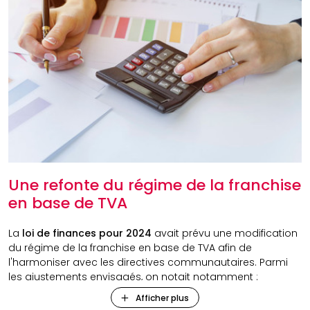
Une refonte du régime de la franchise
en base de TVA
La
loi de finances pour 2024
avait prévu une modification
du régime de la franchise en base de TVA afin de
l'harmoniser avec les directives communautaires. Parmi
les ajustements envisagés, on notait notamment :
Afficher plus
Une augmentation des seuils de chiffre d'affaires à 37